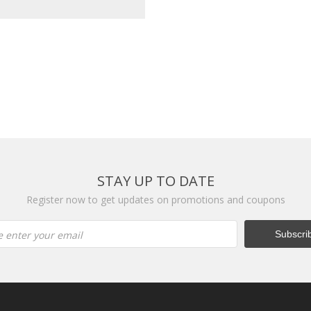
STAY UP TO DATE
Register now to get updates on promotions and coupons
e enter your email