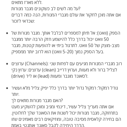
ללא מארז מתאים.
על מה לשים לב כשקונים מגבר מנורות?
אם אתה מוכן לחקור את עולם מגברי המנורות, הנה כמה דברים
שכדאי לזכור:
הספק (וואט): אל תיתן למספרים לבלבל אותך. מגבר מנורות של
50 וואט יכול בדרך כלל להישמע חזק הרבה יותר ממגבר
מצב-מוצק של 50 וואט. לתרגול ביתי או להופעות קטנות, מגבר
בעל הספק נמוך (5-20 וואט) הוא לרוב יותר ממספיק.
ערוצים (Channels): רוב מגברי המנורות מגיעים עם לפחות שני
ערוצים: ערוץ נקי (clean) לצליל ברור ולא מעוות, וערוץ דרייב
(drive) או ליד (lead) לסאונד מוגבר ומעוות.
גודל רמקול: רמקול גדול יותר בדרך כלל יפיק צליל מלא ועשיר
יותר.
האם מגבר מנורות מתאים לך?
אם אתה מעריך צליל עשיר, דינמי ומגיב ומוכן להשקיע מעט
בתחזוקה, מגבר מנורות יכול לשנות את הסאונד שלך לחלוטין.
הם בחירה קלאסית מסיבה טובה, ומוזיקאים רבים מאמינים שזו
הדרך היחידה לקבל סאונד אותנטי באמת.