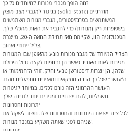
מה הופך מגברי מנורות למיוחדים כל כך?
בניגוד למגברי מצב-מוצק (Solid-state) מודרניים
המשתמשים בטרנזיסטורים, מגברי מנורות משתמשים
בשפופרות ריק (מנורות) כדי להגביר את האות מהכלי שלך.
הטכנולוגיה הזו, שקיימת מאז תחילת המאה ה-20, מייצרת
צליל ייחודי ואהוב.
הצליל המיוחד של מגבר מנורות נובע מהאופן שבו המנורות
מגיבות לאות האודיו. כאשר הן נדחפות לקצה גבול היכולת
שלהן, הן יוצרות דיסטורשן טבעי וחלק. זוהי ה”חמימות” או
ה”עושר” שכל כך הרבה מוזיקאים ומאזינים מתפעלים מהם.
העושר ההרמוני הזה גורם לכלים, במיוחד לגיטרות
חשמליות, להרגיש חיים ומגיבים יותר לנגינה שלך.
יתרונות וחסרונות
לכל ציוד יש את היתרונות והחסרונות שלו. חשוב לשקול את
שניהם לפני שאתה משקיע במגבר מנורות.
יתרונות: