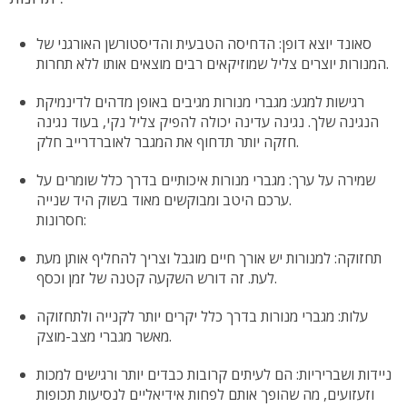
סאונד יוצא דופן: הדחיסה הטבעית והדיסטורשן האורגני של
המנורות יוצרים צליל שמוזיקאים רבים מוצאים אותו ללא תחרות.
רגישות למגע: מגברי מנורות מגיבים באופן מדהים לדינמיקת
הנגינה שלך. נגינה עדינה יכולה להפיק צליל נקי, בעוד נגינה
חזקה יותר תדחוף את המגבר לאוברדרייב חלק.
שמירה על ערך: מגברי מנורות איכותיים בדרך כלל שומרים על
ערכם היטב ומבוקשים מאוד בשוק היד שנייה.
חסרונות:
תחזוקה: למנורות יש אורך חיים מוגבל וצריך להחליף אותן מעת
לעת. זה דורש השקעה קטנה של זמן וכסף.
עלות: מגברי מנורות בדרך כלל יקרים יותר לקנייה ולתחזוקה
מאשר מגברי מצב-מוצק.
ניידות ושבריריות: הם לעיתים קרובות כבדים יותר ורגישים למכות
וזעזועים, מה שהופך אותם לפחות אידיאליים לנסיעות תכופות